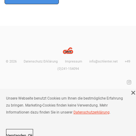
©
2026
Datenschutz Erklärung
Impressum
info@schlenter.net
+49
(0)241-154094
Unsere Webseite benutzt Cookies um Ihnen die bestmögliche Erfahrung
FRAGEN SIE UNS
zu bringen. Marketing-Cookies finden keine Verwendung. Mehr
Informationen dazu finden Sie in unserer
Datenschutzerklärung
.
Verstanden, Ok