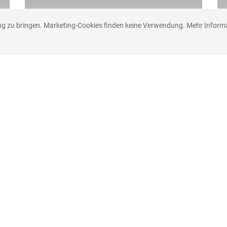
g zu bringen. Marketing-Cookies finden keine Verwendung. Mehr Informat
um
info@schlenter.net
+49 (0)241-154094