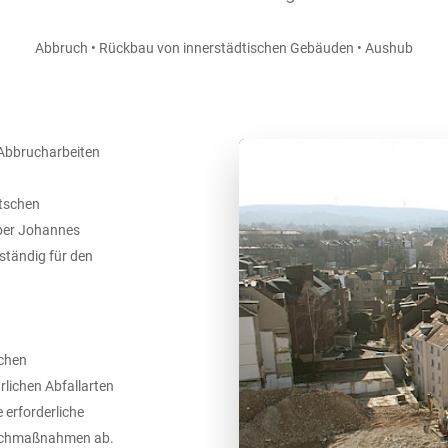
Abbruch • Rückbau von innerstädtischen Gebäuden • Aushub
 Abbrucharbeiten
utschen
aber Johannes
ständig für den
ichen
lichen Abfallarten
e erforderliche
ruchmaßnahmen ab.