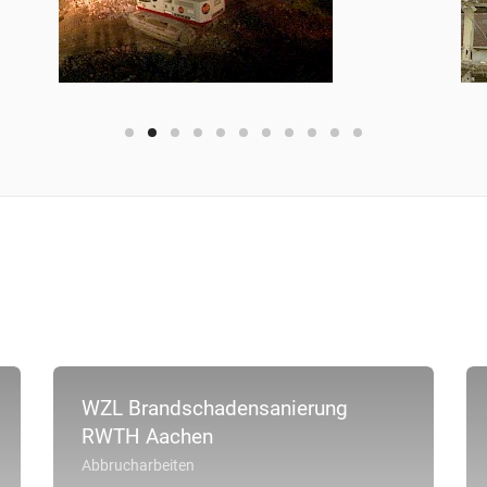
WZL Brandschadensanierung
RWTH Aachen
Abbrucharbeiten